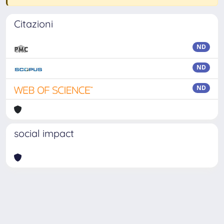
Citazioni
ND
ND
ND
social impact
Powered by
IRIS
-
about IRIS
-