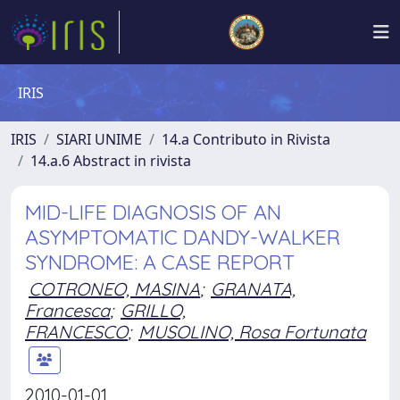
IRIS
IRIS
SIARI UNIME
14.a Contributo in Rivista
14.a.6 Abstract in rivista
MID-LIFE DIAGNOSIS OF AN
ASYMPTOMATIC DANDY-WALKER
SYNDROME: A CASE REPORT
COTRONEO, MASINA
;
GRANATA,
Francesca
;
GRILLO,
FRANCESCO
;
MUSOLINO, Rosa Fortunata
2010-01-01