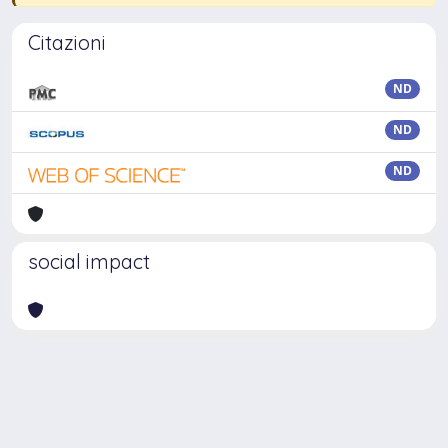
Citazioni
ND
ND
ND
social impact
Powered by
IRIS
-
about IRIS
-