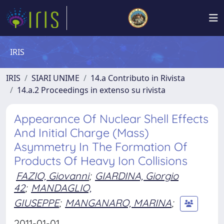
IRIS
IRIS
SIARI UNIME
14.a Contributo in Rivista
14.a.2 Proceedings in extenso su rivista
Appearance Of Nuclear Shell Effects
And Initial Charge (Mass)
Asymmetry In The Formation Of
Products Of Heavy Ion Collisions
FAZIO, Giovanni
;
GIARDINA, Giorgio
42
;
MANDAGLIO,
GIUSEPPE
;
MANGANARO, MARINA
;
2011-01-01