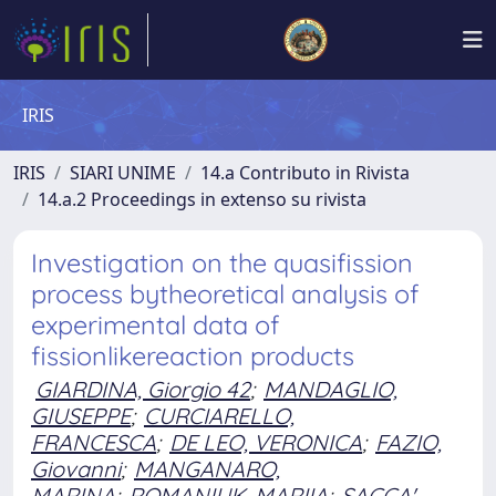
IRIS
IRIS
SIARI UNIME
14.a Contributo in Rivista
14.a.2 Proceedings in extenso su rivista
Investigation on the quasifission
process bytheoretical analysis of
experimental data of
fissionlikereaction products
GIARDINA, Giorgio 42
;
MANDAGLIO,
GIUSEPPE
;
CURCIARELLO,
FRANCESCA
;
DE LEO, VERONICA
;
FAZIO,
Giovanni
;
MANGANARO,
MARINA
;
ROMANIUK, MARIIA
;
SACCA',