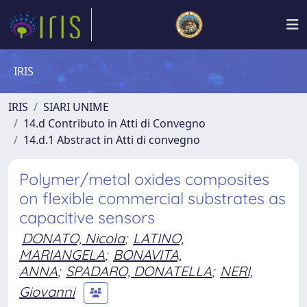
IRIS
IRIS
SIARI UNIME
14.d Contributo in Atti di Convegno
14.d.1 Abstract in Atti di convegno
Polymer/metal oxides composites
on flexible commercial substrates as
capacitive sensors
DONATO, Nicola
;
LATINO,
MARIANGELA
;
BONAVITA,
ANNA
;
SPADARO, DONATELLA
;
NERI,
Giovanni