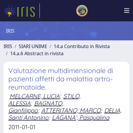
IRIS
IRIS
SIARI UNIME
14.a Contributo in Rivista
14.a.6 Abstract in rivista
Valutazione multidimensionale di
pazienti affetti da malattia artro-
reumatoide.
MELCARNE, LUCIA
;
STILO,
ALESSIA
;
BAGNATO,
Gianfilippo
;
ATTERITANO, MARCO
;
DELIA,
Santi Antonino
;
LAGANA', Pasqualina
2011-01-01