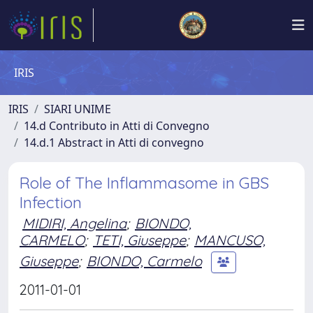
IRIS
IRIS
SIARI UNIME
14.d Contributo in Atti di Convegno
14.d.1 Abstract in Atti di convegno
Role of The Inflammasome in GBS
Infection
MIDIRI, Angelina
;
BIONDO,
CARMELO
;
TETI, Giuseppe
;
MANCUSO,
Giuseppe
;
BIONDO, Carmelo
2011-01-01