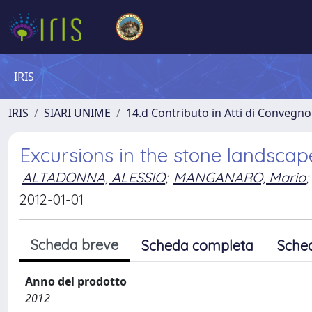
IRIS
IRIS
SIARI UNIME
14.d Contributo in Atti di Convegno
Excursions in the stone landscap
ALTADONNA, ALESSIO
;
MANGANARO, Mario
;
2012-01-01
Scheda breve
Scheda completa
Sche
Anno del prodotto
2012