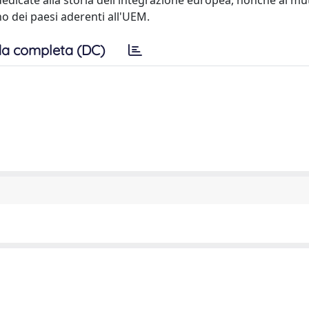
 dedicate alla storia dell'integrazione europea, nonché ai m
no dei paesi aderenti all'UEM.
a completa (DC)