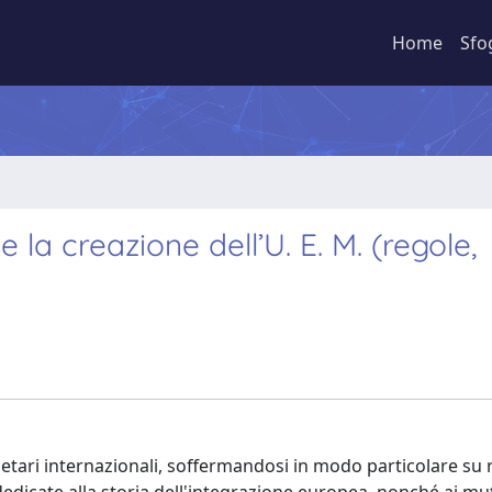
Home
Sfo
e la creazione dell’U. E. M. (regole,
netari internazionali, soffermandosi in modo particolare su 