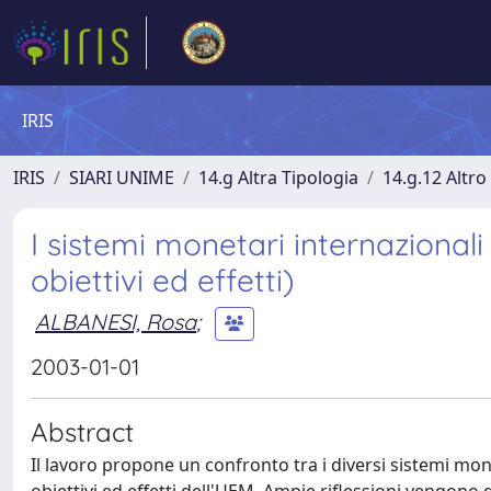
IRIS
IRIS
SIARI UNIME
14.g Altra Tipologia
14.g.12 Altro
I sistemi monetari internazionali 
obiettivi ed effetti)
ALBANESI, Rosa
;
2003-01-01
Abstract
Il lavoro propone un confronto tra i diversi sistemi mo