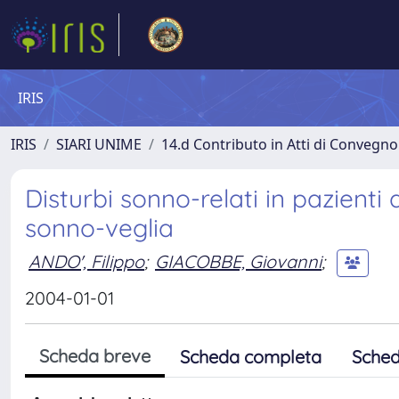
IRIS
IRIS
SIARI UNIME
14.d Contributo in Atti di Convegno
Disturbi sonno-relati in pazienti
sonno-veglia
ANDO', Filippo
;
GIACOBBE, Giovanni
;
2004-01-01
Scheda breve
Scheda completa
Sched