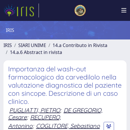
IRIS
IRIS
SIARI UNIME
14.a Contributo in Rivista
14.a.6 Abstract in rivista
Importanza del wash-out
farmacologico da carvedilolo nella
valutazione diagnostica del paziente
con sincope. Descrizione di un caso
clinico.
PUGLIATTI, PIETRO
;
DE GREGORIO,
Cesare
;
RECUPERO,
Antonino
;
COGLITORE, Sebastiano