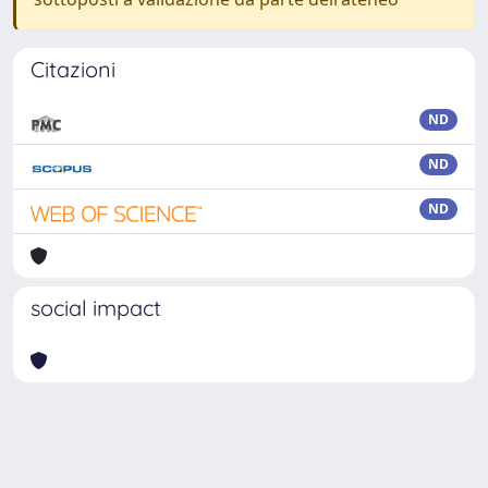
Citazioni
ND
ND
ND
social impact
Powered by
IRIS
-
about IRIS
-