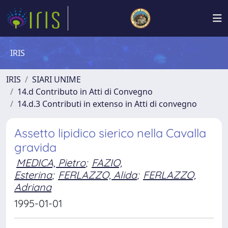
IRIS
IRIS
SIARI UNIME
14.d Contributo in Atti di Convegno
14.d.3 Contributi in extenso in Atti di convegno
Assetto lipidico sierico nella Cavalla
gravida
MEDICA, Pietro
;
FAZIO,
Esterina
;
FERLAZZO, Alida
;
FERLAZZO,
Adriana
1995-01-01