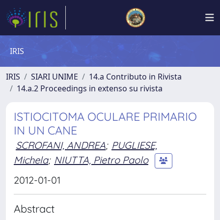
IRIS
IRIS
SIARI UNIME
14.a Contributo in Rivista
14.a.2 Proceedings in extenso su rivista
ISTIOCITOMA OCULARE PRIMARIO
IN UN CANE
SCROFANI, ANDREA
;
PUGLIESE,
Michela
;
NIUTTA, Pietro Paolo
2012-01-01
Abstract