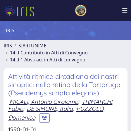
IRIS
IRIS
SIARI UNIME
14.d Contributo in Atti di Convegno
14.d.1 Abstract in Atti di convegno
Attività ritmica circadiana dei nastri
sinaptici nella retina della Tartaruga
(Pseudemys scripta elegans)
MICALI, Antonio Girolamo
;
TRIMARCHI,
Fabio
;
DE SIMONE, Italia
;
PUZZOLO,
Domenico
1990-01-01