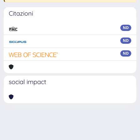
Citazioni
ND
ND
ND
social impact
Powered by
IRIS
-
about IRIS
-