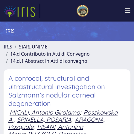
IRIS
IRIS
SIARI UNIME
14.d Contributo in Atti di Convegno
14.d.1 Abstract in Atti di convegno
A confocal, structural and
ultrastructural investigation on
Salzmann’s nodular corneal
degeneration
MICALI, Antonio Girolamo
;
Roszkowska
A.
;
SPINELLA, ROSARIA
;
ARAGONA,
Pasquale
;
PISANI, Antonina
Maria
;
PUZZOLO, Domenico