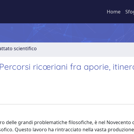
Home
Sfo
ttato scientifico
 Percorsi ricœriani fra aporie, itine
ro delle grandi problematiche filosofiche, è nel Novecento 
osofico. Questo lavoro ha rintracciato nella vasta produzione