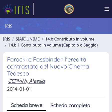
IRIS
IRIS
SIARI UNIME
14.b Contributo in volume
14.b.1 Contributo in volume (Capitolo o Saggio)
Farocki e Fassbinder: l'eredità
contrastata del Nuovo Cinema
Tedesco
CERVINI, Alessia
2014-01-01
Scheda breve
Scheda completa