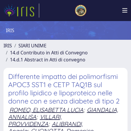
IRIS
IRIS
SIARI UNIME
14.d Contributo in Atti di Convegno
14.d.1 Abstract in Atti di convegno
Differente impatto dei polimorfismi
APOC3 SST1 e CETP TAQ1B sul
profilo lipidico e lipoproteico nelle
donne con e senza diabete di tipo 2
ROMEO, ELISABETTA LUCIA
;
GIANDALIA,
ANNALISA
;
VILLARI,
PROVVIDENZA
;
ALIBRANDI,
Angela
;
CUCINOTTA, Domenico