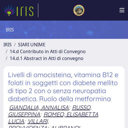
IRIS
IRIS
SIARI UNIME
14.d Contributo in Atti di Convegno
14.d.1 Abstract in Atti di convegno
Livelli di omocisteina, vitamina B12 e
folati in soggetti con diabete mellito
di tipo 2 con o senza neuropatia
diabetica. Ruolo della metformina
GIANDALIA, ANNALISA
;
RUSSO,
GIUSEPPINA
;
ROMEO, ELISABETTA
LUCIA
;
VILLARI,
PROVVIDENZA
;
ALIBRANDI,