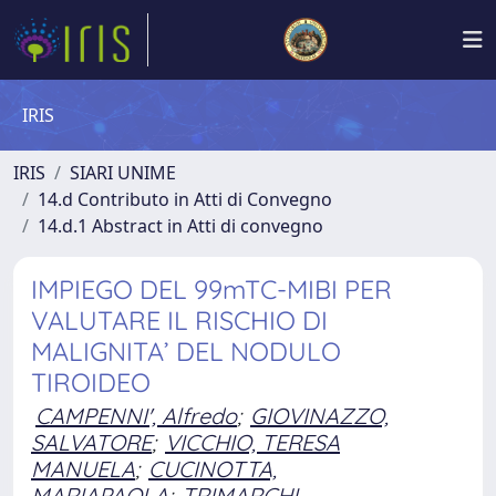
IRIS
IRIS
SIARI UNIME
14.d Contributo in Atti di Convegno
14.d.1 Abstract in Atti di convegno
IMPIEGO DEL 99mTC-MIBI PER
VALUTARE IL RISCHIO DI
MALIGNITA’ DEL NODULO
TIROIDEO
CAMPENNI', Alfredo
;
GIOVINAZZO,
SALVATORE
;
VICCHIO, TERESA
MANUELA
;
CUCINOTTA,
MARIAPAOLA
;
TRIMARCHI,