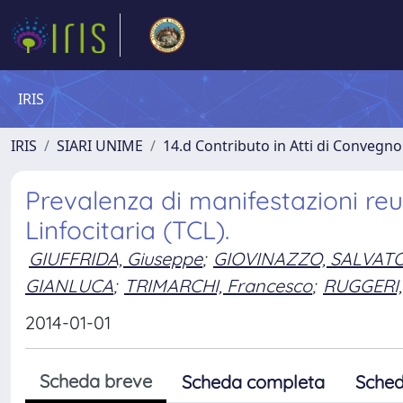
IRIS
IRIS
SIARI UNIME
14.d Contributo in Atti di Convegno
Prevalenza di manifestazioni reu
Linfocitaria (TCL).
GIUFFRIDA, Giuseppe
;
GIOVINAZZO, SALVAT
GIANLUCA
;
TRIMARCHI, Francesco
;
RUGGERI,
2014-01-01
Scheda breve
Scheda completa
Sched