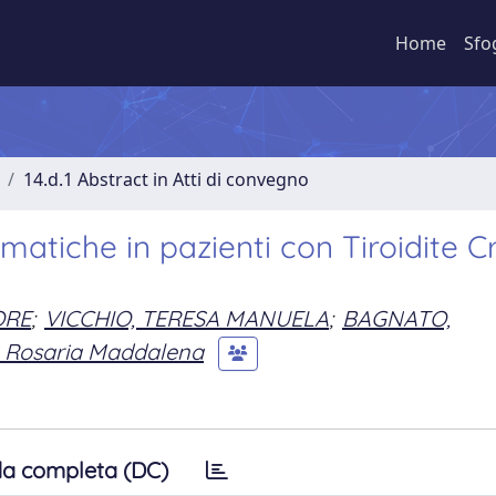
Home
Sfo
14.d.1 Abstract in Atti di convegno
matiche in pazienti con Tiroidite C
ORE
;
VICCHIO, TERESA MANUELA
;
BAGNATO,
 Rosaria Maddalena
a completa (DC)