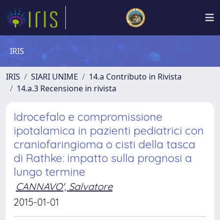
IRIS
IRIS
SIARI UNIME
14.a Contributo in Rivista
14.a.3 Recensione in rivista
Idrocefalo e compromissione
ipotalamica in pazienti pediatrici con
craniofaringioma o cisti della tasca
di Rathke: impatto sulla prognosi a
lungo termine
CANNAVO', Salvatore
2015-01-01