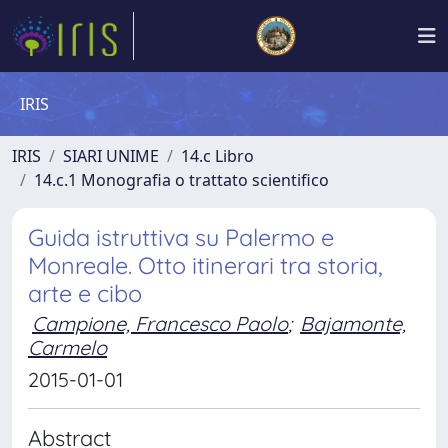
IRIS
IRIS
SIARI UNIME
14.c Libro
14.c.1 Monografia o trattato scientifico
Guida istruttiva su Palermo e
Monreale. Otto itinerari tra storia,
arte e cibo
Campione, Francesco Paolo
;
Bajamonte,
Carmelo
2015-01-01
Abstract