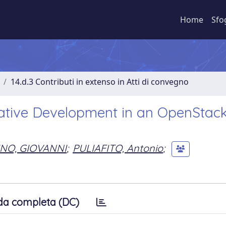
Home
Sfo
14.d.3 Contributi in extenso in Atti di convegno
ative Development in an OpenStac
NO, GIOVANNI
;
PULIAFITO, Antonio
;
da completa (DC)