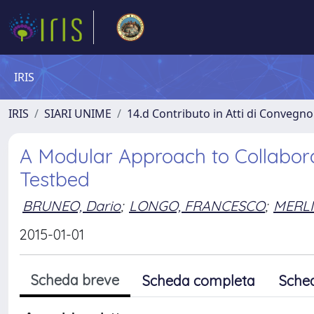
IRIS
IRIS
SIARI UNIME
14.d Contributo in Atti di Convegno
A Modular Approach to Collabor
Testbed
BRUNEO, Dario
;
LONGO, FRANCESCO
;
MERLI
2015-01-01
Scheda breve
Scheda completa
Sche