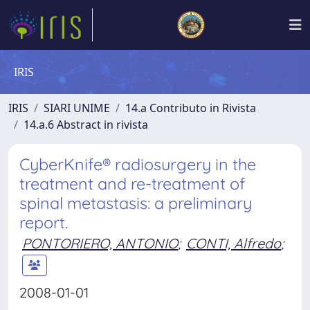
IRIS
IRIS
SIARI UNIME
14.a Contributo in Rivista
14.a.6 Abstract in rivista
CyberKnife® radiosurgery in the
treatment and re-treatment of
spinal metastasis: a preliminary
report.
PONTORIERO, ANTONIO
;
CONTI, Alfredo
;
2008-01-01