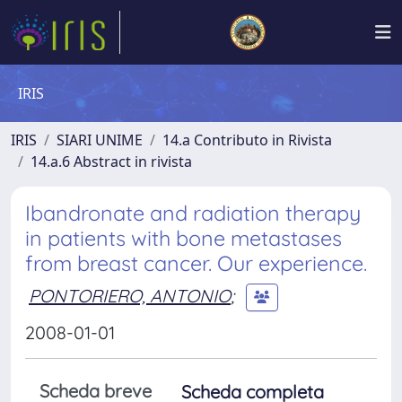
IRIS
IRIS
SIARI UNIME
14.a Contributo in Rivista
14.a.6 Abstract in rivista
Ibandronate and radiation therapy
in patients with bone metastases
from breast cancer. Our experience.
PONTORIERO, ANTONIO
;
2008-01-01
Scheda breve
Scheda completa