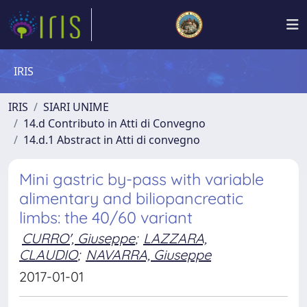
IRIS
IRIS
SIARI UNIME
14.d Contributo in Atti di Convegno
14.d.1 Abstract in Atti di convegno
Mini gastric by-pass with variable
alimentary and biliopancreatic
limbs: the 40/60 variant
CURRO', Giuseppe
;
LAZZARA,
CLAUDIO
;
NAVARRA, Giuseppe
2017-01-01