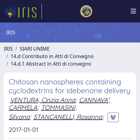
IRIS
IRIS
SIARI UNIME
14.d Contributo in Atti di Convegno
14.d.1 Abstract in Atti di convegno
Chitosan nanospheres containing
cyclodextrins for idebenone delivery
VENTURA, Cinzia Anna
;
CANNAVA',
CARMELA
;
TOMMASINI,
Silvana
;
STANCANELLI, Rosanna
;
2017-01-01