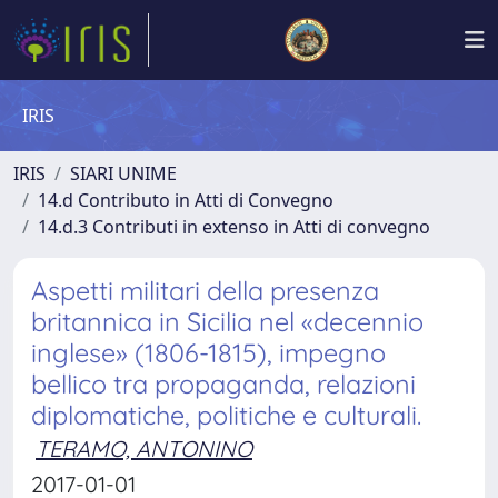
IRIS
IRIS
SIARI UNIME
14.d Contributo in Atti di Convegno
14.d.3 Contributi in extenso in Atti di convegno
Aspetti militari della presenza
britannica in Sicilia nel «decennio
inglese» (1806-1815), impegno
bellico tra propaganda, relazioni
diplomatiche, politiche e culturali.
TERAMO, ANTONINO
2017-01-01