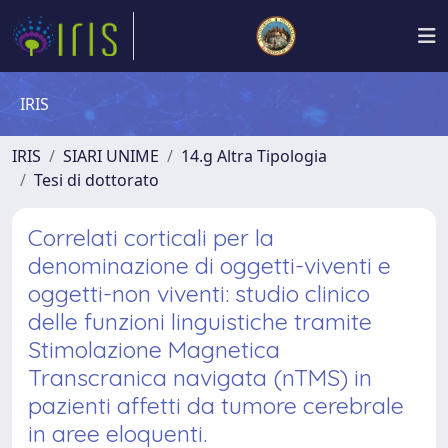
IRIS
IRIS
SIARI UNIME
14.g Altra Tipologia
Tesi di dottorato
Correlati corticali per la
denominazione di oggetti-viventi e
oggetti-non viventi: studio clinico
delle funzioni linguistiche tramite
Stimolazione Magnetica
Transcranica navigata (nTMS) in
pazienti affetti da tumore cerebrale
in aree eloquenti.