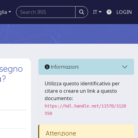
glia
IT
LOGIN
l segno
Informazioni
a?
Utilizza questo identificativo per
citare o creare un link a questo
documento:
https://hdl.handle.net/11570/3120
550
Attenzione