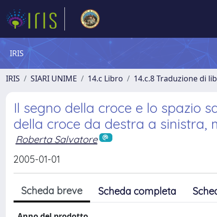
IRIS
IRIS
SIARI UNIME
14.c Libro
14.c.8 Traduzione di li
Il segno della croce e lo spazio s
della croce da destra a sinistra, m
Roberta Salvatore
2005-01-01
Scheda breve
Scheda completa
Sche
Anno del prodotto