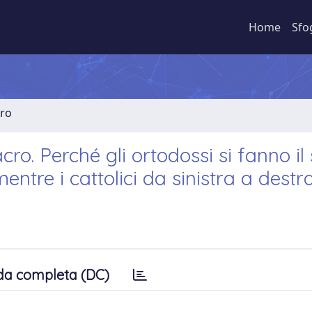
Home
Sfo
bro
acro. Perché gli ortodossi si fanno i
entre i cattolici da sinistra a destr
da completa (DC)