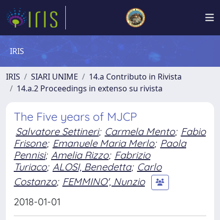
IRIS
IRIS
SIARI UNIME
14.a Contributo in Rivista
14.a.2 Proceedings in extenso su rivista
The Five years of MJCP
Salvatore Settineri
;
Carmela Mento
;
Fabio
Frisone
;
Emanuele Maria Merlo
;
Paola
Pennisi
;
Amelia Rizzo
;
Fabrizio
Turiaco
;
ALOSI, Benedetta
;
Carlo
Costanzo
;
FEMMINO', Nunzio
2018-01-01