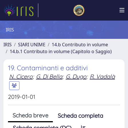
IRIS
IRIS
SIARI UNIME
14.b Contributo in volume
14.b.1 Contributo in volume (Capitolo o Saggio)
19. Contaminanti e additivi
N. Cicero
;
G. Di Bella
;
G. Dugo
;
R. Vadalà
2019-01-01
Scheda breve
Scheda completa
Scheda completa (DC)