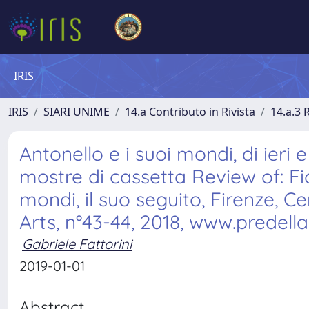
IRIS
IRIS
SIARI UNIME
14.a Contributo in Rivista
14.a.3 
Antonello e i suoi mondi, di ieri
mostre di cassetta Review of: Fio
mondi, il suo seguito, Firenze, Ce
Arts, n°43-44, 2018, www.predella.
Gabriele Fattorini
2019-01-01
Abstract