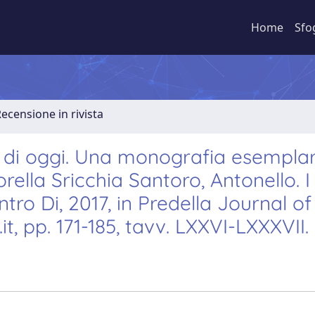
Home
Sfo
Recensione in rivista
 e di oggi. Una monografia esemplar
rella Sricchia Santoro, Antonello. I
ntro Di, 2017, in Predella Journal of
it, pp. 171-185, tavv. LXXVI-LXXXVII.