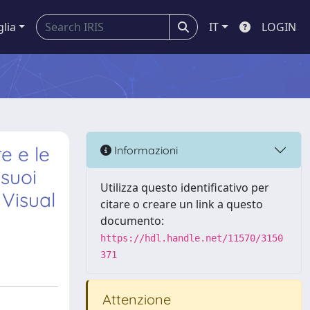
glia
IT
LOGIN
e e le
Informazioni
 suoi
Utilizza questo identificativo per
 Visual
citare o creare un link a questo
documento:
https://hdl.handle.net/11570/3150
371
Attenzione