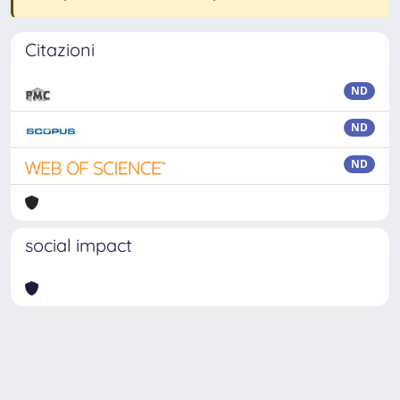
Citazioni
ND
ND
ND
social impact
Powered by
IRIS
-
about IRIS
-