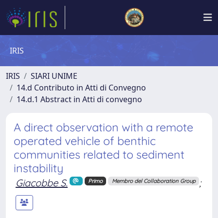
IRIS
IRIS
SIARI UNIME
14.d Contributo in Atti di Convegno
14.d.1 Abstract in Atti di convegno
A direct observation with a remote
operated vehicle of benthic
communities related to sediment
instability
Giacobbe S.
;
Primo
Membro del Collaboration Group