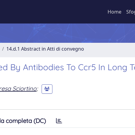
Home
Sfo
14.d.1 Abstract in Atti di convegno
d By Antibodies To Ccr5 In Long 
resa Sciortino
;
a completa (DC)