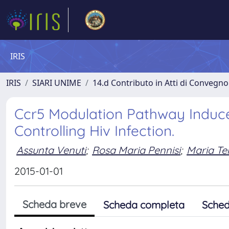
IRIS
IRIS
SIARI UNIME
14.d Contributo in Atti di Convegno
Ccr5 Modulation Pathway Induce
Controlling Hiv Infection.
Assunta Venuti
;
Rosa Maria Pennisi
;
Maria Te
2015-01-01
Scheda breve
Scheda completa
Sched