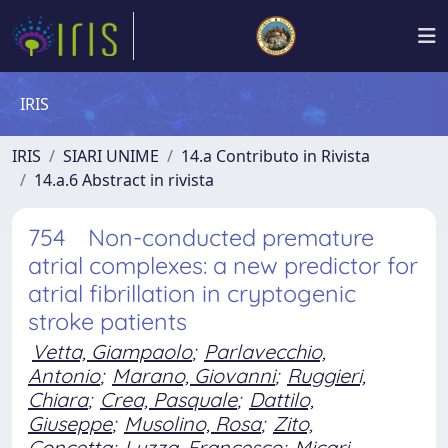
IRIS
IRIS
SIARI UNIME
14.a Contributo in Rivista
14.a.6 Abstract in rivista
754 Non-conducted premature
atrial complexes: a new predictor for
atrial fibrillation in cryptogenic
stroke patients
Vetta, Giampaolo
;
Parlavecchio,
Antonio
;
Marano, Giovanni
;
Ruggieri,
Chiara
;
Crea, Pasquale
;
Dattilo,
Giuseppe
;
Musolino, Rosa
;
Zito,
Concetta
;
Luzza, Francesco
;
Micari,