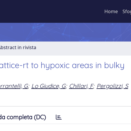
Home
Sfo
bstract in rivista
attice-rt to hypoxic areas in bulky
rrantelli, G
;
Lo Giudice, G
;
Chillari, F
;
Pergolizzi, S
da completa (DC)