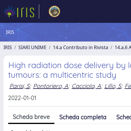
IRIS
IRIS
SIARI UNIME
14.a Contributo in Rivista
14.a.6 A
High radiation dose delivery by l
tumours: a multicentric study
Parisi, S
;
Pontoriero, A
;
Cacciola, A
;
Lillo, S
;
Fe
2022-01-01
Scheda breve
Scheda completa
Sche