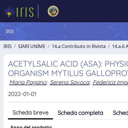
IRIS
IRIS
SIARI UNIME
14.a Contributo in Rivista
14.a.6 A
ACETYLSALIC ACID (ASA): PHY
ORGANISM MYTILUS GALLOPROV
Maria Pagano
;
Serena Savoca
;
Federica Impel
2022-01-01
Scheda breve
Scheda completa
Sched
Anno del prodotto