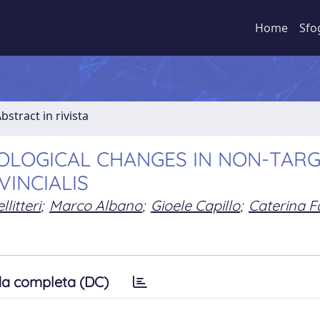
Home
Sfo
bstract in rivista
SIOLOGICAL CHANGES IN NON-TAR
INCIALIS
litteri
;
Marco Albano
;
Gioele Capillo
;
Caterina F
a completa (DC)