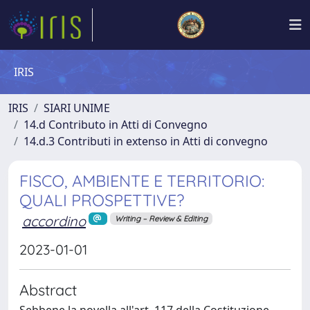
IRIS
IRIS
SIARI UNIME
14.d Contributo in Atti di Convegno
14.d.3 Contributi in extenso in Atti di convegno
FISCO, AMBIENTE E TERRITORIO:
QUALI PROSPETTIVE?
accordino
Writing – Review & Editing
2023-01-01
Abstract
Sebbene la novella all'art. 117 della Costituzione