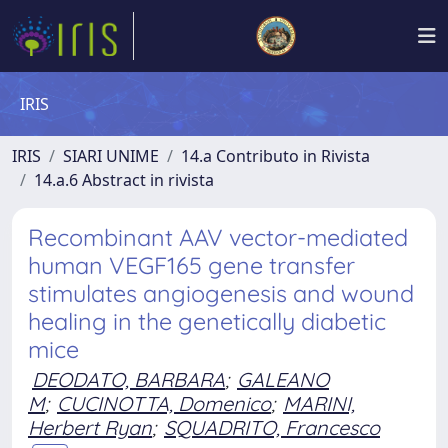
IRIS
IRIS
SIARI UNIME
14.a Contributo in Rivista
14.a.6 Abstract in rivista
Recombinant AAV vector-mediated
human VEGF165 gene transfer
stimulates angiogenesis and wound
healing in the genetically diabetic
mice
DEODATO, BARBARA
;
GALEANO
M
;
CUCINOTTA, Domenico
;
MARINI,
Herbert Ryan
;
SQUADRITO, Francesco