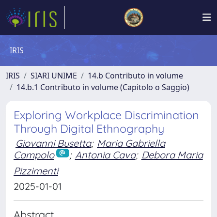
IRIS
IRIS
SIARI UNIME
14.b Contributo in volume
14.b.1 Contributo in volume (Capitolo o Saggio)
Exploring Workplace Discrimination
Through Digital Ethnography
Giovanni Busetta
;
Maria Gabriella
Campolo
;
Antonia Cava
;
Debora Maria
Pizzimenti
2025-01-01
Abstract