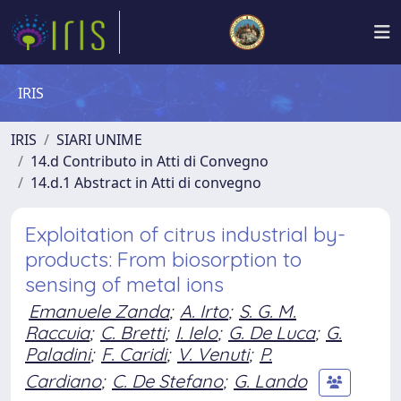
IRIS
IRIS
SIARI UNIME
14.d Contributo in Atti di Convegno
14.d.1 Abstract in Atti di convegno
Exploitation of citrus industrial by-
products: From biosorption to
sensing of metal ions
Emanuele Zanda
;
A. Irto
;
S. G. M.
Raccuia
;
C. Bretti
;
I. Ielo
;
G. De Luca
;
G.
Paladini
;
F. Caridi
;
V. Venuti
;
P.
Cardiano
;
C. De Stefano
;
G. Lando