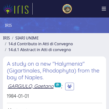
IRIS
IRIS
SIARI UNIME
14.d Contributo in Atti di Convegno
14.d.1 Abstract in Atti di convegno
A study on a new "Halymenia"
(Gigartinales, Rhodophyta) from the
bay of Naples.
GARGIULO, Gaetano
;
1984-01-01