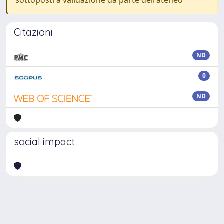
sottoposti a validazione da parte dell'ateneo
Citazioni
ND
0
ND
social impact
Powered by
IRIS
-
about IRIS
-