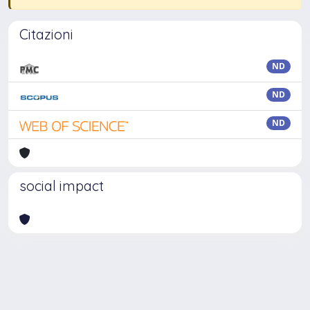
Citazioni
ND
ND
ND
social impact
Powered by
IRIS
-
about IRIS
-