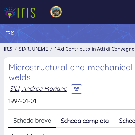
IRIS
IRIS
SIARI UNIME
14.d Contributo in Atti di Convegno
Microstructural and mechanical 
welds
SILI, Andrea Mariano
1997-01-01
Scheda breve
Scheda completa
Sched