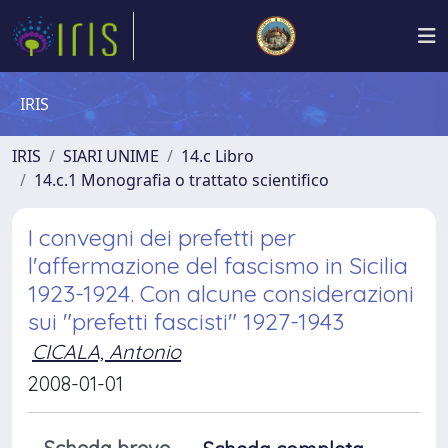
IRIS
IRIS
SIARI UNIME
14.c Libro
14.c.1 Monografia o trattato scientifico
I convegni dei prefetti per
l'affermazione del fascismo in Sicilia
1923-1924. Con alcune considerazioni
sui "prefetti fascisti" 1927-1943
CICALA, Antonio
2008-01-01