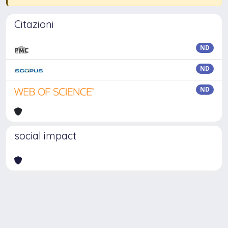
Citazioni
ND
ND
ND
social impact
Powered by
IRIS
-
about IRIS
-