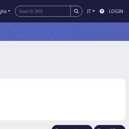
glia
IT
LOGIN