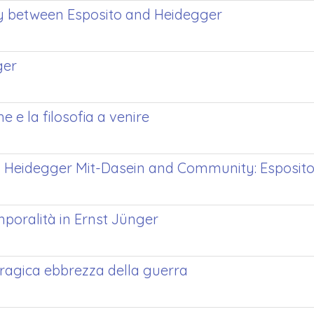
y between Esposito and Heidegger
ger
 e la filosofia a venire
e di Heidegger Mit-Dasein and Community: Espos
temporalità in Ernst Jünger
tragica ebbrezza della guerra