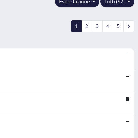
Esportazione
Tutti (97)
1
2
3
4
5