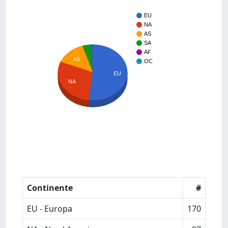
EU
NA
AS
SA
AF
AS
OC
EU
NA
Continente
#
EU - Europa
170