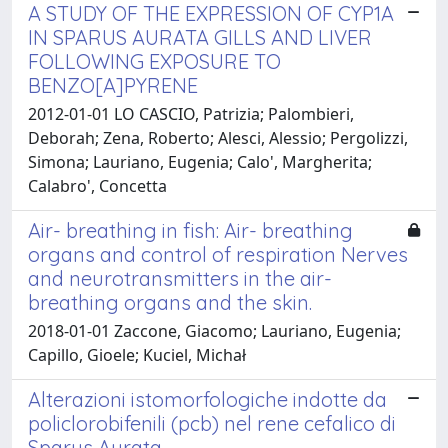
A STUDY OF THE EXPRESSION OF CYP1A
IN SPARUS AURATA GILLS AND LIVER
FOLLOWING EXPOSURE TO
BENZO[A]PYRENE
2012-01-01 LO CASCIO, Patrizia; Palombieri,
Deborah; Zena, Roberto; Alesci, Alessio; Pergolizzi,
Simona; Lauriano, Eugenia; Calo', Margherita;
Calabro', Concetta
Air- breathing in fish: Air- breathing
organs and control of respiration Nerves
and neurotransmitters in the air-
breathing organs and the skin.
2018-01-01 Zaccone, Giacomo; Lauriano, Eugenia;
Capillo, Gioele; Kuciel, Michał
Alterazioni istomorfologiche indotte da
policlorobifenili (pcb) nel rene cefalico di
Sparus Aurata.