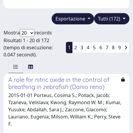
Esportazione
Tutti (172)
Mostra
records
Risultati 1 - 20 di 172
(tempo di esecuzione:
1
2
3
4
5
6
7
8
9
0.047 secondi).
A role for nitric oxide in the control of
breathing in zebrafish (Danio rerio)
2015-01-01 Porteus, Cosima S.; Pollack, Jacob;
Tzaneva, Velislava; Kwong, Raymond W. M.; Kumai,
Yusuke; Abdallah, Sara J.; Zaccone, Giacomo;
Lauriano, Eugenia; Milsom, William K.; Perry, Steve
F.