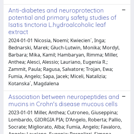
Anti-diabetes and neuroprotection
potential and primary safety studies of
Isatis tinctoria L.hydroalcoholic leaf
extract
2024-01-01 Nicosia, Noemi; Kwiecien´, Inga;
Bednarski, Marek; Głuch-Lutwin, Monika; Mordyl,
Barbara; Mika, Kamil; Hambaryan, Rimma; Miller,
Anthea; Alesci, Alessio; Lauriano, Eugenia R.;
Zammit, Paula; Ragusa, Salvatore; Trojan, Ewa;
Fumia, Angelo; Sapa, Jacek; Miceli, Natalizia;
Kotanska´, Magdalena
Association between neuropeptides and
mucins in Crohn's disease mucous cells
2023-01-01 Miller, Anthea; Cutroneo, Giuseppina;
Lombardo, GIORGIA PIA; D’Angelo, Roberta; Pallio,
Socrate; Migliorato, Alba; Fumia, Angelo; Favaloro,
Angelo; Lauriano, Eugenia; Pergolizzi, Simona